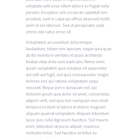
voluptate velit esse cillum dolore eu fugiat nulla
pariatur. Excepteur sint occaecat cupidatat non
proident, sunt in culpa qui officia deserunt mollit
anim id est laborum. Sed ut perspiciatis unde
omnis iste natus error sit.
Voluptatem accusantium doloremque
laudantium, totam rem aperiam, eaque ipsa quae
ab illo inventore veritatis et quasi architecto
beatae vitae dicta sunt explicabo. Nemo enim
ipsam voluptatem quia voluptas sit aspernatur
aut odit aut fugit, sed quia consequuntur magni
dolores eos qui ratione voluptatem sequi
nesciunt. Neque porro quisquam est, qui
dolorem ipsum quia dolor sit amet, consectetur,
adipisci velit, sed quia non numquam eius modi
tempora incidunt ut labore et dolore magnam
aliquam quaerat voluptatem. Aliquam bibendum
lacus quis nulla dignissim faucibus. Sed mauris
enim, bibendum at purus aliquet, maximus
molestie tortor. Sed faucibus et tellus eu