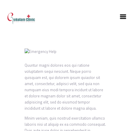
HOME
ABOUT DOCTOR
Quuntur magni dolores eos qui ratione
NEPHROLOGY
voluptatem sequi nesciunt. Neque porro
quisquam est, qui dolorem ipsum quiaolor sit
SERVICES
amet, consectetur, adipisci velit, sed quia non
TESTIMONIALS
numquam eius modi tempora incidunt ut labore
GALLERY
et dolore magnam dolor sit amet, consectetur
adipisicing elit, sed do eiusmod tempor
CONTACT US
incididunt ut labore et dolore magna aliqua.
Minim veniam, quis nostrud exercitation ullamco
laboris nisi ut aliquip ex ea commodo consequat.
Duis aute irure dolor in reprehenderit in